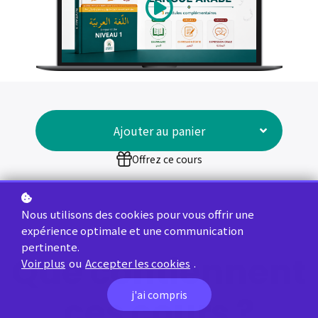
Ajouter au panier
Offrez ce cours
Nous utilisons des cookies pour vous offrir une
expérience optimale et une communication
pertinente.
Que contiennent
Voir plus
ou
Accepter les cookies
.
j'ai compris
ces cours ?